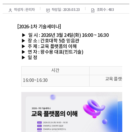
작성자 : 관리자
작성일 : 2026.03.23
조회수 : 483
[
2026-1차 기술세미나
]
▶
일
시
: 2026
년
3
월
24
일
(화
) 16:00 ~ 16:30
▶
장
소
:
간호대학 5층 믿음관
▶
주
제
: 교육 플랫폼의 이해
▶
연
자
:
왕수용 대표(민트기술)
▶
일
정
시간
교육 플랫폼
16:00~16:30