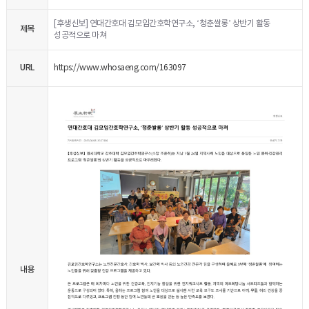
[후생신보] 연대간호대 김모임간호학연구소, ‘청춘쌀롱’ 상반기 활동
제목
성공적으로 마쳐
URL
https://www.whosaeng.com/163097
내용