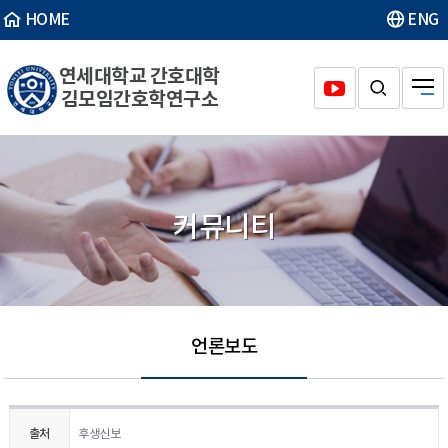
HOME
ENG
연세대학교 간호대학
김모임간호학연구소
커뮤니티
언론보도
출처
후생신보