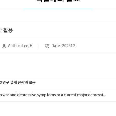
와 활용
Author : Lee, H.
Date : 202512
호연구 설계 전략과 활용
o war and depressive symptoms or a current major depressi...